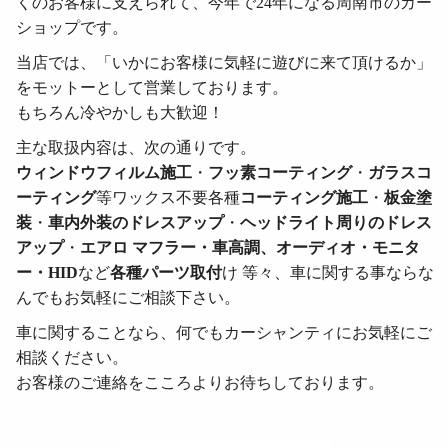
くのお客様に支えられて、今年で24年になる周南市のカー
ショップです。
当店では、「いかにお客様に気軽に遊びに来て頂けるか」
をモットーとして営業しております。
もちろん冷やかしも大歓迎！
主な取扱内容は、次の通りです。
ウィンドウフィルム施工
・
フッ素コーティング
・
ガラスコ
ーティング
等ワックス不要各種
コーティング施工
・
板金塗
装
・
車内外装のドレスアップ
・
ヘッドライト周りのドレス
アップ
・
エアロ マフラー・車高調、オーディオ・モニタ
ー・HID
など
各種パーツ取付
け 等々、車に関する事ならな
んでもお気軽にご相談下さい。
車に関することなら、何でもカーシャンティにお気軽にご
相談ください。
お客様のご連絡をこころよりお待ちしております。