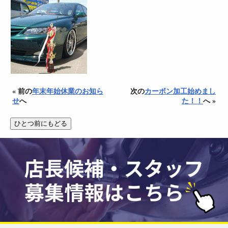
« 前の
年末年始休業のお知ら
次の
カーボン加工始めまし
せ
へ
た！！
へ »